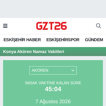
ESKİŞEHİR HABER
Odunpazarı Hava Durumu
ESKİŞEHİRSPOR
Odunpazarı Trafik Yoğunluk Haritası
ESKİŞEHİR HABER
ESKİŞEHİRSPOR
GÜNDEM
GÜNDEM
Süper Lig Puan Durumu ve Fikstür
Konya Akören Namaz Vakitleri
SPOR
Tüm Manşetler
Son Dakika Haberleri
AKÖREN
Haber Arşivi
İMSAK VAKTINE KALAN SÜRE
45:04
7 Ağustos 2026