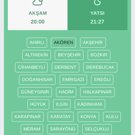
AKŞAM
YATSI
20:00
21:27
AHIRLI
AKÖREN
AKŞEHİR
ALTINEKİN
BEYŞEHİR
BOZKIR
CİHANBEYLİ
DERBENT
DEREBUCAK
DOĞANHİSAR
EMİRGAZİ
EREĞLİ
GÜNEYSINIR
HADİM
HALKAPINAR
HÜYÜK
ILGIN
KADINHANI
KARAPINAR
KARATAY
KONYA
KULU
MERAM
SARAYÖNÜ
SELÇUKLU