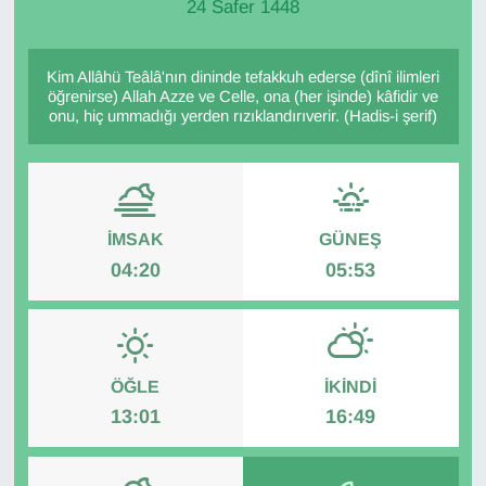
24 Safer 1448
Kim Allâhü Teâlâ'nın dininde tefakkuh ederse (dînî ilimleri
öğrenirse) Allah Azze ve Celle, ona (her işinde) kâfidir ve
onu, hiç ummadığı yerden rızıklandırıverir. (Hadis-i şerif)
İMSAK
GÜNEŞ
04:20
05:53
ÖĞLE
İKINDI
13:01
16:49