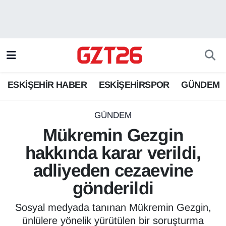
ESKİŞEHİR HABER
Odunpazarı Hava Durumu
ESKİŞEHİRSPOR
Odunpazarı Trafik Yoğunluk Haritası
ESKİŞEHİR HABER
ESKİŞEHİRSPOR
GÜNDEM
GÜNDEM
Süper Lig Puan Durumu ve Fikstür
SPOR
Tüm Manşetler
GÜNDEM
Mükremin Gezgin
Son Dakika Haberleri
hakkında karar verildi,
adliyeden cezaevine
Haber Arşivi
gönderildi
Sosyal medyada tanınan Mükremin Gezgin,
ünlülere yönelik yürütülen bir soruşturma