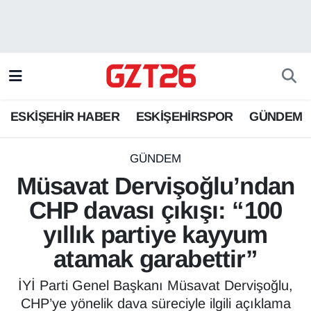
ESKİŞEHİR HABER
Odunpazarı Hava Durumu
ESKİŞEHİRSPOR
Odunpazarı Trafik Yoğunluk Haritası
ESKİŞEHİR HABER
ESKİŞEHİRSPOR
GÜNDEM
GÜNDEM
Süper Lig Puan Durumu ve Fikstür
SPOR
Tüm Manşetler
GÜNDEM
Müsavat Dervişoğlu’ndan
Son Dakika Haberleri
CHP davası çıkışı: “100
yıllık partiye kayyum
Haber Arşivi
atamak garabettir”
İYİ Parti Genel Başkanı Müsavat Dervişoğlu,
CHP’ye yönelik dava süreciyle ilgili açıklama