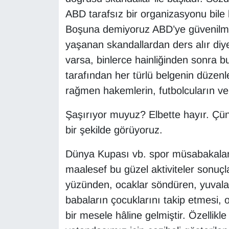
ABD tarafsız bir organizasyonu bile 
Boşuna demiyoruz ABD’ye güvenilme
yaşanan skandallardan ders alır diy
varsa, binlerce hainliğinden sonra 
tarafından her türlü belgenin düzenle
rağmen hakemlerin, futbolcuların ve
Şaşırıyor muyuz? Elbette hayır. Çü
bir şekilde görüyoruz.
Dünya Kupası vb. spor müsabakaları 
maalesef bu güzel aktiviteler sonuçl
yüzünden, ocaklar söndüren, yuvalar y
babaların çocuklarını takip etmesi, on
bir mesele hâline gelmiştir. Özellikl