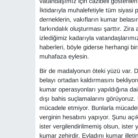
vatandaşımız için cazibeli gösteril
İktidarıyla muhalefetiyle tüm siyasi pa
derneklerin, vakıfların kumar belasın
farkındalık oluşturması şarttır. Zir
izlediğimiz kadarıyla vatandaşlarım
haberleri, böyle giderse herhangi bir
muhafaza eylesin.
Bir de madalyonun öteki yüzü var. De
belayı ortadan kaldırmasını bekliyo
kumar operasyonları yapıldığına dai
dışı bahis suçlamalarını görüyoruz. 
mücadele etmiyor. Bunlarla mücadel
verginin hesabını yapıyor. Şunu açık
ister vergilendirilmemiş olsun, ister 
kumar zehirdir. Evladını kumar illet