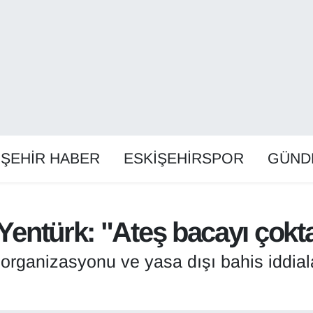
İŞEHİR HABER
ESKİŞEHİRSPOR
GÜND
 Yentürk: "Ateş bacayı çokt
rganizasyonu ve yasa dışı bahis iddiala