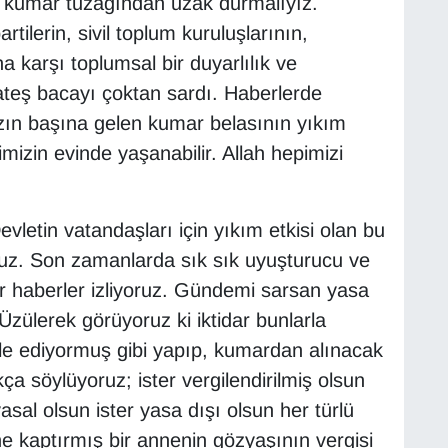
en kumar tuzağından uzak durmalıyız.
rtilerin, sivil toplum kuruluşlarının,
a karşı toplumsal bir duyarlılık ve
a ateş bacayı çoktan sardı. Haberlerde
ızın başına gelen kumar belasının yıkım
imizin evinde yaşanabilir. Allah hepimizi
vletin vatandaşları için yıkım etkisi olan bu
ruz. Son zamanlarda sık sık uyuşturucu ve
r haberler izliyoruz. Gündemi sarsan yasa
Üzülerek görüyoruz ki iktidar bunlarla
e ediyormuş gibi yapıp, kumardan alınacak
ça söylüyoruz; ister vergilendirilmiş olsun
yasal olsun ister yasa dışı olsun her türlü
ine kaptırmış bir annenin gözyaşının vergisi