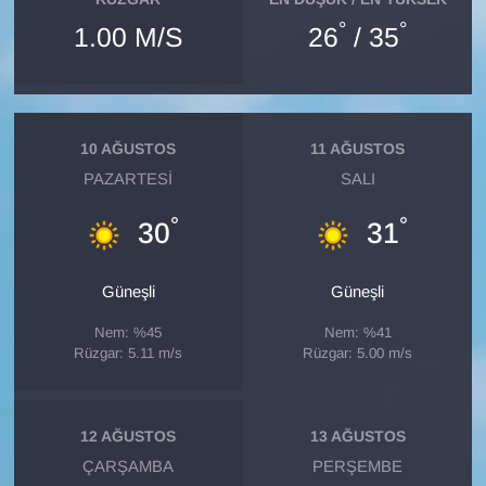
°
°
1.00 M/S
26
/ 35
10 AĞUSTOS
11 AĞUSTOS
PAZARTESI
SALI
°
°
30
31
Güneşli
Güneşli
Nem: %45
Nem: %41
Rüzgar: 5.11 m/s
Rüzgar: 5.00 m/s
12 AĞUSTOS
13 AĞUSTOS
ÇARŞAMBA
PERŞEMBE