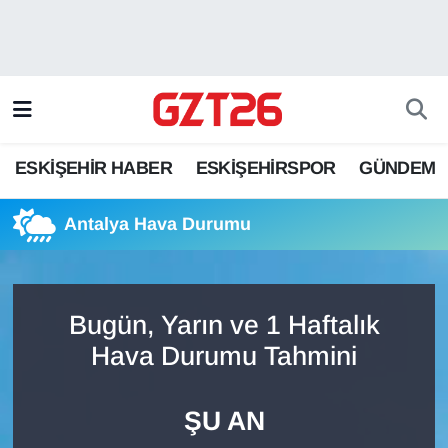
ESKİŞEHİR HABER
Odunpazarı Hava Durumu
ESKİŞEHİRSPOR
Odunpazarı Trafik Yoğunluk Haritası
ESKİŞEHİR HABER
ESKİŞEHİRSPOR
GÜNDEM
GÜNDEM
Süper Lig Puan Durumu ve Fikstür
Antalya Hava Durumu
SPOR
Tüm Manşetler
Son Dakika Haberleri
Bugün, Yarın ve 1 Haftalık
Haber Arşivi
Hava Durumu Tahmini
ŞU AN