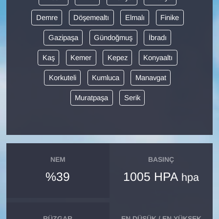
Demre
Döşemealtı
Elmalı
Finike
Gazipaşa
Gündoğmuş
İbradı
Kaş
Kemer
Kepez
Konyaaltı
Korkuteli
Kumluca
Manavgat
Muratpaşa
Serik
NEM
BASINÇ
%39
1005 HPA
hpa
RÜZGAR
EN DÜŞÜK / EN YÜKSEK