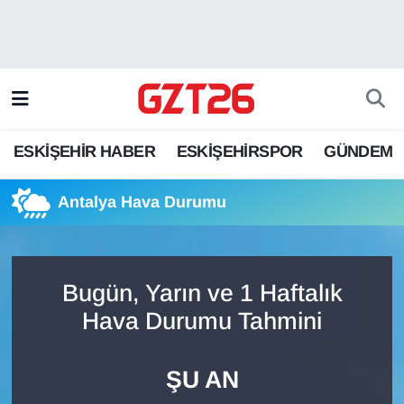
ESKİŞEHİR HABER
Odunpazarı Hava Durumu
ESKİŞEHİRSPOR
Odunpazarı Trafik Yoğunluk Haritası
ESKİŞEHİR HABER
ESKİŞEHİRSPOR
GÜNDEM
GÜNDEM
Süper Lig Puan Durumu ve Fikstür
Antalya Hava Durumu
SPOR
Tüm Manşetler
Son Dakika Haberleri
Bugün, Yarın ve 1 Haftalık
Haber Arşivi
Hava Durumu Tahmini
ŞU AN