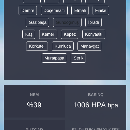
Demre
Döşemealtı
Elmalı
Finike
Gazipaşa
Gündoğmuş
İbradı
Kaş
Kemer
Kepez
Konyaaltı
Korkuteli
Kumluca
Manavgat
Muratpaşa
Serik
NEM
BASINÇ
%39
1006 HPA
hpa
RÜZGAR
EN DÜŞÜK / EN YÜKSEK