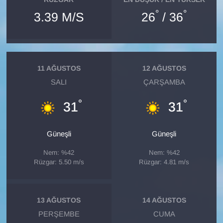
°
°
3.39 M/S
26
/ 36
11 AĞUSTOS
12 AĞUSTOS
SALI
ÇARŞAMBA
°
°
31
31
Güneşli
Güneşli
Nem: %42
Nem: %42
Rüzgar: 5.50 m/s
Rüzgar: 4.81 m/s
13 AĞUSTOS
14 AĞUSTOS
PERŞEMBE
CUMA