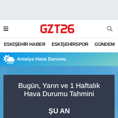
ESKİŞEHİR HABER
Odunpazarı Hava Durumu
ESKİŞEHİRSPOR
Odunpazarı Trafik Yoğunluk Haritası
ESKİŞEHİR HABER
ESKİŞEHİRSPOR
GÜNDEM
GÜNDEM
Süper Lig Puan Durumu ve Fikstür
Antalya Hava Durumu
SPOR
Tüm Manşetler
Son Dakika Haberleri
Bugün, Yarın ve 1 Haftalık
Haber Arşivi
Hava Durumu Tahmini
ŞU AN