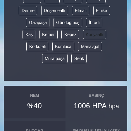
Demre
Döşemealtı
Elmalı
Finike
Gazipaşa
Gündoğmuş
İbradı
Kaş
Kemer
Kepez
Konyaaltı
Korkuteli
Kumluca
Manavgat
Muratpaşa
Serik
NEM
BASINÇ
%40
1006 HPA
hpa
RÜZGAR
EN DÜŞÜK / EN YÜKSEK