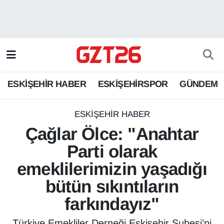
ESKİŞEHİR HABER
Odunpazarı Hava Durumu
ESKİŞEHİRSPOR
Odunpazarı Trafik Yoğunluk Haritası
ESKİŞEHİR HABER
ESKİŞEHİRSPOR
GÜNDEM
GÜNDEM
Süper Lig Puan Durumu ve Fikstür
SPOR
Tüm Manşetler
ESKİŞEHİR HABER
Çağlar Ölce: "Anahtar
Son Dakika Haberleri
Parti olarak
emeklilerimizin yaşadığı
Haber Arşivi
bütün sıkıntıların
farkındayız"
Türkiye Emekliler Derneği Eskişehir Şubesi’ni