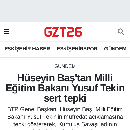
ESKİŞEHİR HABER
Odunpazarı Hava Durumu
ESKİŞEHİRSPOR
Odunpazarı Trafik Yoğunluk Haritası
ESKİŞEHİR HABER
ESKİŞEHİRSPOR
GÜNDEM
GÜNDEM
Süper Lig Puan Durumu ve Fikstür
SPOR
Tüm Manşetler
GÜNDEM
Hüseyin Baş'tan Milli
Son Dakika Haberleri
Eğitim Bakanı Yusuf Tekin
sert tepki
Haber Arşivi
BTP Genel Başkanı Hüseyin Baş, Milli Eğitim
Bakanı Yusuf Tekin'in müfredat açıklamasına
tepki göstererek, Kurtuluş Savaşı adının