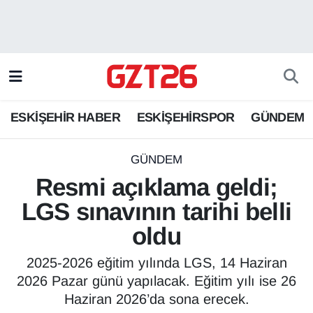
ESKİŞEHİR HABER
Odunpazarı Hava Durumu
ESKİŞEHİRSPOR
Odunpazarı Trafik Yoğunluk Haritası
ESKİŞEHİR HABER
ESKİŞEHİRSPOR
GÜNDEM
GÜNDEM
Süper Lig Puan Durumu ve Fikstür
SPOR
Tüm Manşetler
GÜNDEM
Resmi açıklama geldi;
Son Dakika Haberleri
LGS sınavının tarihi belli
oldu
Haber Arşivi
2025-2026 eğitim yılında LGS, 14 Haziran
2026 Pazar günü yapılacak. Eğitim yılı ise 26
Haziran 2026’da sona erecek.