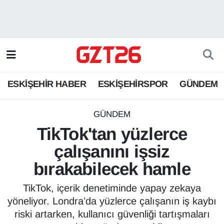
ESKİŞEHİR HABER
Odunpazarı Hava Durumu
ESKİŞEHİRSPOR
Odunpazarı Trafik Yoğunluk Haritası
ESKİŞEHİR HABER
ESKİŞEHİRSPOR
GÜNDEM
GÜNDEM
Süper Lig Puan Durumu ve Fikstür
SPOR
Tüm Manşetler
GÜNDEM
TikTok'tan yüzlerce
Son Dakika Haberleri
çalışanını işsiz
bırakabilecek hamle
Haber Arşivi
TikTok, içerik denetiminde yapay zekaya
yöneliyor. Londra’da yüzlerce çalışanın iş kaybı
riski artarken, kullanıcı güvenliği tartışmaları