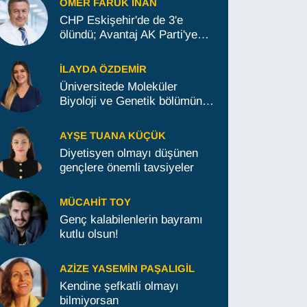
ÖMER FARUK İNAN
CHP Eskişehir'de de 3'e
ölündü; Avantaj AK Parti'ye
geçti
İLAYDA ÖZDEMIR
Üniversitede Moleküler
Biyoloji ve Genetik bölümünü
okumak isteyenlere tavsiyeler
AYŞE TUANA KÜÇÜK
Diyetisyen olmayı düşünen
gençlere önemli tavsiyeler
MÜCAHIT TOY
Genç kalabilenlerin bayramı
kutlu olsun!
AZIZE YASEMIN PAŞALIGIL
Kendine şefkatli olmayı
bilmiyorsan