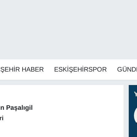
İŞEHİR HABER
ESKİŞEHİRSPOR
GÜND
n Paşalıgil
ri