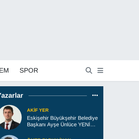
EM
SPOR
Yazarlar
AKIF YER
Eskişehir Büyükşehir Belediye
Başkanı Ayşe Ünlüce YENİ
Parti'ye geçecek mi; İşte son
gelişmeler