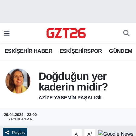
ESKİŞEHİR HABER
Odunpazarı Hava Durumu
ESKİŞEHİRSPOR
Odunpazarı Trafik Yoğunluk Haritası
ESKİŞEHİR HABER
ESKİŞEHİRSPOR
GÜNDEM
GÜNDEM
Süper Lig Puan Durumu ve Fikstür
SPOR
Tüm Manşetler
Doğduğun yer
kaderin midir?
Son Dakika Haberleri
AZIZE YASEMIN PAŞALIGIL
Haber Arşivi
29.04.2024 - 23:00
YAYINLANMA
Paylaş
-
+
A
A