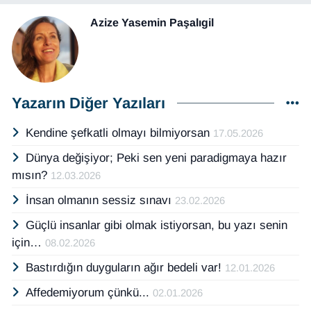
Azize Yasemin Paşalıgil
Yazarın Diğer Yazıları
Kendine şefkatli olmayı bilmiyorsan
17.05.2026
Dünya değişiyor; Peki sen yeni paradigmaya hazır
mısın?
12.03.2026
İnsan olmanın sessiz sınavı
23.02.2026
Güçlü insanlar gibi olmak istiyorsan, bu yazı senin
için…
08.02.2026
Bastırdığın duyguların ağır bedeli var!
12.01.2026
Affedemiyorum çünkü...
02.01.2026