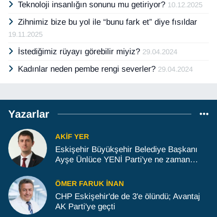
Teknoloji insanlığın sonunu mu getiriyor?
10.12.2025
Zihnimiz bize bu yol ile “bunu fark et” diye fısıldar
19.11.2025
İstediğimiz rüyayı görebilir miyiz?
29.04.2024
Kadınlar neden pembe rengi severler?
29.04.2024
Yazarlar
AKIF YER
Eskişehir Büyükşehir Belediye Başkanı
Ayşe Ünlüce YENİ Parti'ye ne zaman
geçecek?
ÖMER FARUK İNAN
CHP Eskişehir'de de 3'e ölündü; Avantaj
AK Parti'ye geçti