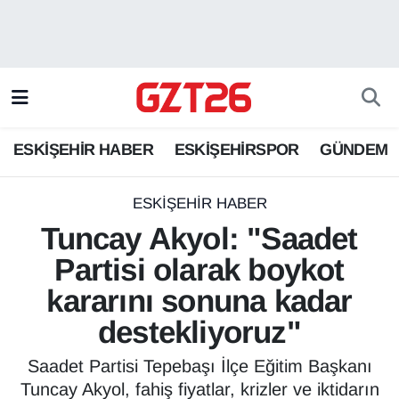
ESKİŞEHİR HABER
Odunpazarı Hava Durumu
ESKİŞEHİRSPOR
Odunpazarı Trafik Yoğunluk Haritası
ESKİŞEHİR HABER
ESKİŞEHİRSPOR
GÜNDEM
GÜNDEM
Süper Lig Puan Durumu ve Fikstür
SPOR
Tüm Manşetler
ESKİŞEHİR HABER
Tuncay Akyol: "Saadet
Son Dakika Haberleri
Partisi olarak boykot
kararını sonuna kadar
Haber Arşivi
destekliyoruz"
Saadet Partisi Tepebaşı İlçe Eğitim Başkanı
Tuncay Akyol, fahiş fiyatlar, krizler ve iktidarın