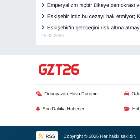
Emperyalizm hiçbir ülkeye demokrasi v
Eskişehir’imiz bu cezayı hak etmiyor; Ke
Eskişehir'in geleceğini risk altına atma
25.02.2026
Odunpazarı Hava Durumu
Odun
Son Dakika Haberleri
Hab
RSS
Copyright © 2026 Her hakkı saklıdır.