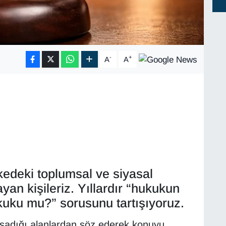
-
+
A
A
lkedeki toplumsal ve siyasal
n kişileriz. Yıllardır “hukukun
kuku mu?” sorusunu tartışıyoruz.
adığı alanlardan söz ederek konuyu