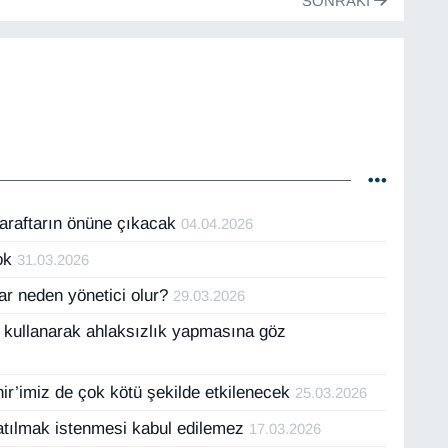
SONRAKI
 taraftarın önüne çıkacak
04.04.2026
yok
31.03.2026
lar neden yönetici olur?
29.03.2026
cü kullanarak ahlaksızlık yapmasına göz
r’imiz de çok kötü şekilde etkilenecek
25.03.2026
satılmak istenmesi kabul edilemez
17.03.2026