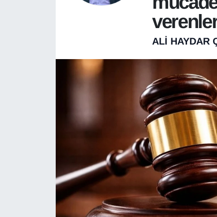
mücadel
verenle
ALI HAYDAR 