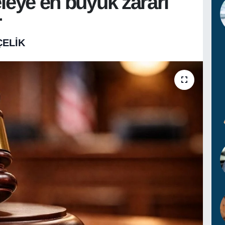
eye en büyük zararı
r
ÇELIK