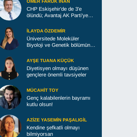
ÖMER FARUK İNAN
CHP Eskişehir'de de 3'e
ölündü; Avantaj AK Parti'ye
geçti
İLAYDA ÖZDEMIR
Üniversitede Moleküler
Biyoloji ve Genetik bölümünü
okumak isteyenlere tavsiyeler
AYŞE TUANA KÜÇÜK
Diyetisyen olmayı düşünen
gençlere önemli tavsiyeler
MÜCAHIT TOY
Genç kalabilenlerin bayramı
kutlu olsun!
AZIZE YASEMIN PAŞALIGIL
Kendine şefkatli olmayı
bilmiyorsan