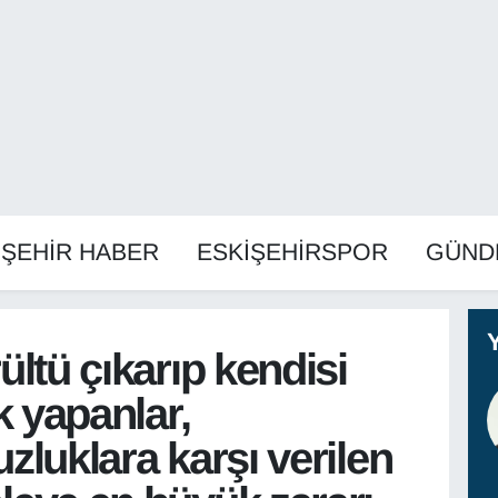
İŞEHİR HABER
ESKİŞEHİRSPOR
GÜND
ltü çıkarıp kendisi
k yapanlar,
zluklara karşı verilen