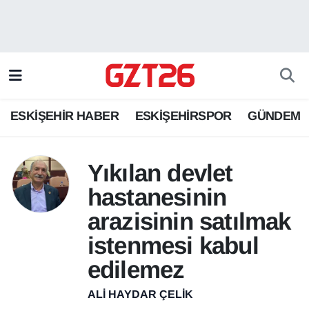
ESKİŞEHİR HABER
Odunpazarı Hava Durumu
ESKİŞEHİRSPOR
Odunpazarı Trafik Yoğunluk Haritası
ESKİŞEHİR HABER
ESKİŞEHİRSPOR
GÜNDEM
GÜNDEM
Süper Lig Puan Durumu ve Fikstür
SPOR
Tüm Manşetler
Yıkılan devlet
hastanesinin
Son Dakika Haberleri
arazisinin satılmak
Haber Arşivi
istenmesi kabul
edilemez
ALI HAYDAR ÇELIK