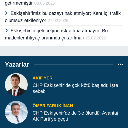
getirmemiştir
03.03.2026
Eskişehir’imiz bu cezayı hak etmiyor; Kent içi trafik
olumsuz etkileniyor
27.02.2026
Eskişehir'in geleceğini risk altına atmayın; Bu
madenler ihtiyaç oranında çıkarılmalı
25.02.2026
Yazarlar
AKIF YER
CHP Eskişehir’de çok kötü başladı; İşte
sebebi
ÖMER FARUK İNAN
CHP Eskişehir'de de 3'e ölündü; Avantaj
AK Parti'ye geçti