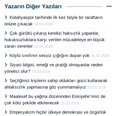
Yazarın Diğer Yazıları
Kütahyaspor tarihinde ilk kez böyle bir taraftarın
önüne çıkacak
04.04.2026
Çok gürültü çıkarıp kendisi haksızlık yapanlar,
hukuksuzluklara karşı verilen mücadeleye en büyük
zararı verenler
02.04.2026
Köylü sınıfının sessiz çığlığını duyan yok
31.03.2026
Siyasi bilgisi, emeği ve pratiği olmayanlar neden
yönetici olur?
29.03.2026
Seçtiğimiz kişilerin sahip oldukları gücü kullanarak
ahlaksızlık yapmasına göz yummamalıyız
28.03.2026
Maalesef bu yağma düzeninden Eskişehir’imiz de
çok kötü şekilde etkilenecek
25.03.2026
Emperyalizm hiçbir ülkeye demokrasi ve özgürlük