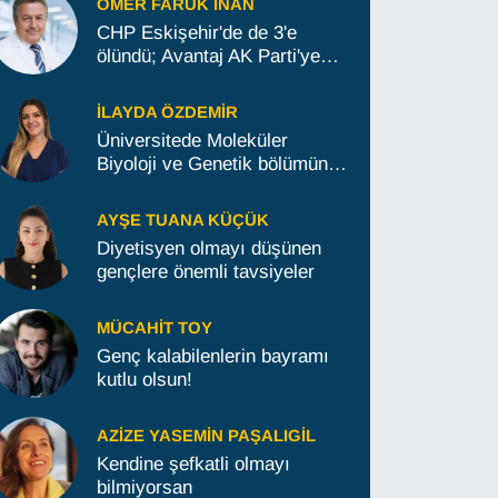
ÖMER FARUK İNAN
CHP Eskişehir'de de 3'e
ölündü; Avantaj AK Parti'ye
geçti
İLAYDA ÖZDEMIR
Üniversitede Moleküler
Biyoloji ve Genetik bölümünü
okumak isteyenlere tavsiyeler
AYŞE TUANA KÜÇÜK
Diyetisyen olmayı düşünen
gençlere önemli tavsiyeler
MÜCAHIT TOY
Genç kalabilenlerin bayramı
kutlu olsun!
AZIZE YASEMIN PAŞALIGIL
Kendine şefkatli olmayı
bilmiyorsan