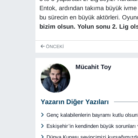
Entok, ardından takıma büyük ivme 
bu sürecin en büyük aktörleri. Oyu
bizim olsun. Yolun sonu 2. Lig ol
ÖNCEKI
Mücahit Toy
Yazarın Diğer Yazıları
Genç kalabilenlerin bayramı kutlu olsu
Eskişehir’in kendinden büyük sorunları
Dünya Kupası sevincimizi kursağımızda