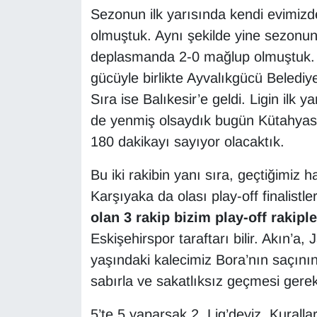
Sezonun ilk yarısında kendi evimizde
olmuştuk. Aynı şekilde yine sezonun
deplasmanda 2-0 mağlup olmuştuk. D
gücüyle birlikte Ayvalıkgücü Belediyes
Sıra ise Balıkesir’e geldi. Ligin ilk y
de yenmiş olsaydık bugün Kütahyaspo
180 dakikayı sayıyor olacaktık.
Bu iki rakibin yanı sıra, geçtiğimiz 
Karşıyaka da olası play-off finalistler
olan 3 rakip bizim play-off rakiple
Eskişehirspor taraftarı bilir. Akın’a, 
yaşındaki kalecimiz Bora’nın saçının
sabırla ve sakatlıksız geçmesi gere
5’te 5 yaparsak 2. Lig’deyiz. Kurallar