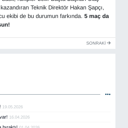
kazandıran Teknik Direktör Hakan Şapçı,
ncu ekibi de bu durumun farkında.
5 maç da
sun!
SONRAKI
n!
19.05.2026
 var!
16.04.2026
 bıraktı!
01.04.2026