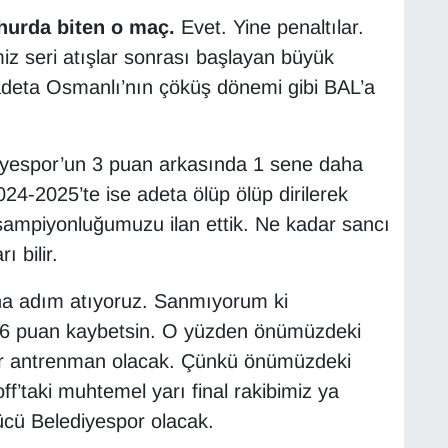
ahurda biten o maç.
Evet. Yine penaltılar.
miz seri atışlar sonrası başlayan büyük
adeta Osmanlı’nın çöküş dönemi gibi BAL’a
iyespor’un 3 puan arkasında 1 sene daha
4-2025’te ise adeta ölüp ölüp dirilerek
ampiyonluğumuzu ilan ettik. Ne kadar sancı
 bilir.
ına adım atıyoruz. Sanmıyorum ki
 6 puan kaybetsin. O yüzden önümüzdeki
bir antrenman olacak. Çünkü önümüzdeki
off’taki muhtemel yarı final rakibimiz ya
ücü Belediyespor olacak.