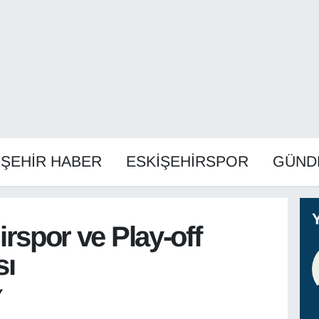
İŞEHİR HABER
ESKİŞEHİRSPOR
GÜND
rspor ve Play-off
sı
Y