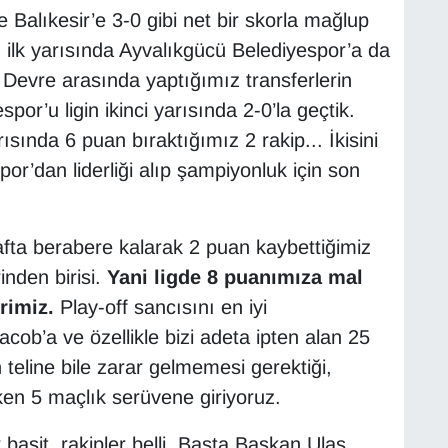
 Balıkesir’e 3-0 gibi net bir skorla mağlup
 ilk yarısında Ayvalıkgücü Belediyespor’a da
evre arasında yaptığımız transferlerin
por’u ligin ikinci yarısında 2-0’la geçtik.
arısında 6 puan bıraktığımız 2 rakip... İkisini
r’dan liderliği alıp şampiyonluk için son
hafta berabere kalarak 2 puan kaybettiğimiz
inden birisi.
Yani ligde 8 puanımıza mal
rimiz.
Play-off sancısını en iyi
Jacob’a ve özellikle bizi adeta ipten alan 25
 teline bile zarar gelmemesi gerektiği,
ken 5 maçlık serüvene giriyoruz.
 basit, rakipler belli. Başta Başkan Ulaş