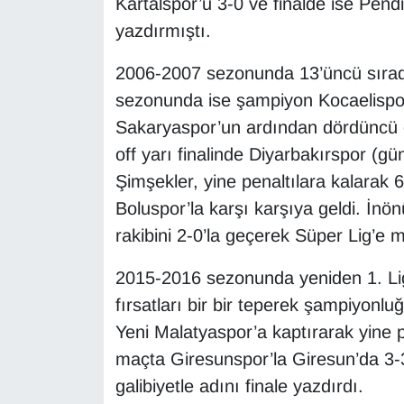
Kartalspor’u 3-0 ve finalde ise Pendi
yazdırmıştı.
2006-2007 sezonunda 13’üncü sırad
sezonunda ise şampiyon Kocaelispor,
Sakaryaspor’un ardından dördüncü ola
off yarı finalinde Diyarbakırspor (
Şimşekler, yine penaltılara kalarak 6
Boluspor’la karşı karşıya geldi. İ
rakibini 2-0’la geçerek Süper Lig’e 
2015-2016 sezonunda yeniden 1. Lig’
fırsatları bir bir teperek şampiyonluğ
Yeni Malatyaspor’a kaptırarak yine pla
maçta Giresunspor’la Giresun’da 3-3
galibiyetle adını finale yazdırdı.