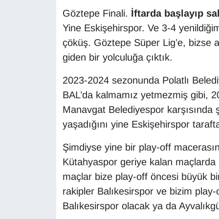
Göztepe Finali.
İftarda başlayıp s
Yine Eskişehirspor. Ve 3-4 yenildiği
çöküş. Göztepe Süper Lig’e, bizse 
giden bir yolculuğa çıktık.
2023-2024 sezonunda Polatlı Beled
BAL’da kalmamız yetmezmiş gibi, 202
Manavgat Belediyespor karşısında ş
yaşadığını yine Eskişehirspor taraftarı
Şimdiyse yine bir play-off maceras
Kütahyaspor geriye kalan maçlarda
maçlar bize play-off öncesi büyük 
rakipler Balıkesirspor ve bizim play-
Balıkesirspor olacak ya da Ayvalıkg