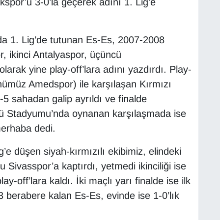
kspor’u 3-0’la geçerek adını 1. Lig’e
a 1. Lig’de tutunan Es-Es, 2007-2008
 ikinci Antalyaspor, üçüncü
rak yine play-off’lara adını yazdırdı. Play-
günümüz Amedspor) ile karşılaşan Kırmızı
-5 sahadan galip ayrıldı ve finalde
nönü Stadyumu’nda oynanan karşılaşmada ise
merhaba dedi.
e düşen siyah-kırmızılı ekibimiz, elindeki
u Sivasspor’a kaptırdı, yetmedi ikinciliği ise
y-off’lara kaldı. İki maçlı yarı finalde ise ilk
 berabere kalan Es-Es, evinde ise 1-0’lık