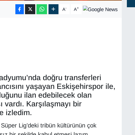
-
+
A
A
tadyumu’nda doğru transferleri
ncısını yaşayan Eskişehirspor ile,
luğunu ilan edebilecek olan
 vardı. Karşılaşmayı bir
e izledim.
 Süper Lig’deki tribün kültürünün çok
ız bir şekilde kabul etmesi lazım.