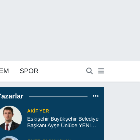
EM
SPOR
Yazarlar
AKIF YER
Eskişehir Büyükşehir Belediye
Başkanı Ayşe Ünlüce YENİ
Parti'ye geçecek mi; İşte son
gelişmeler