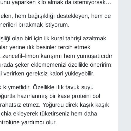
k bunu yaparken kilo almak da istemiyorsak…
elen, hem bağışıklığı destekleyen, hem de
erileri bırakmak istiyorum.
ği olan biri için ilk kural tahrişi azaltmak.
ar yerine ılık besinler tercih etmek
ya zencefil–limon karışımı hem yumuşatıcıdır
ada şeker eklememenizi özellikle öneririm;
i verirken gereksiz kalori yükleyebilir.
ymetlidir. Özellikle ılık tavuk suyu
urtla hazırlanmış bir kase proteini bol
rahatsız etmez. Yoğurdu direk kaşık kaşık
a chia ekleyerek tüketirseniz hem daha
ntrolüne yardımcı olur.