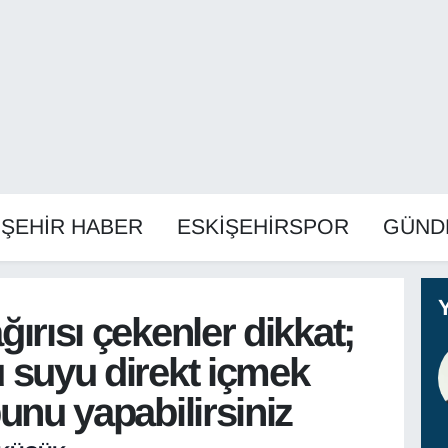
İŞEHİR HABER
ESKİŞEHİRSPOR
GÜND
ırısı çekenler dikkat;
 suyu direkt içmek
unu yapabilirsiniz