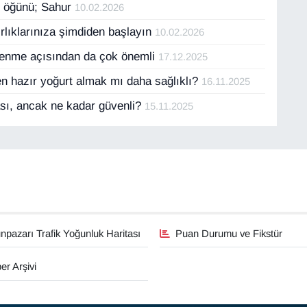
n öğünü; Sahur
10.02.2026
lıklarınıza şimdiden başlayın
10.02.2026
slenme açısından da çok önemli
17.12.2025
 hazır yoğurt almak mı daha sağlıklı?
16.11.2025
ası, ancak ne kadar güvenli?
15.11.2025
pazarı Trafik Yoğunluk Haritası
Puan Durumu ve Fikstür
er Arşivi