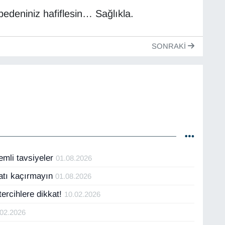
 bedeniniz hafiflesin… Sağlıkla.
SONRAKI
emli tavsiyeler
01.08.2026
satı kaçırmayın
01.08.2026
ercihlere dikkat!
10.02.2026
.02.2026