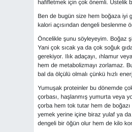
hafifletmek için çok önemli. Üsteli
Ben de bugün size hem boğaza iyi g
kalori açısından dengeli beslenme ön
Öncelikle şunu söyleyeyim. Boğaz şişli
Yani çok sıcak ya da çok soğuk gıdal
gerekiyor. Ilık adaçayı, ıhlamur ve
hem de metabolizmayı zorlamaz. Bur
bal da ölçülü olmalı çünkü hızlı enerj
Yumuşak proteinler bu dönemde çok kı
çorbası, haşlanmış yumurta veya yoğ
çorba hem tok tutar hem de boğazı 
yemek yerine içine biraz yulaf ya d
dengeli bir öğün olur hem de kilo ko