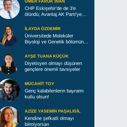
ÖMER FARUK İNAN
CHP Eskişehir'de de 3'e
ölündü; Avantaj AK Parti'ye
geçti
İLAYDA ÖZDEMIR
Üniversitede Moleküler
Biyoloji ve Genetik bölümünü
okumak isteyenlere tavsiyeler
AYŞE TUANA KÜÇÜK
Diyetisyen olmayı düşünen
gençlere önemli tavsiyeler
MÜCAHIT TOY
Genç kalabilenlerin bayramı
kutlu olsun!
AZIZE YASEMIN PAŞALIGIL
Kendine şefkatli olmayı
bilmiyorsan