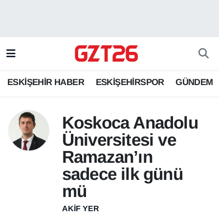
ESKİŞEHİR HABER
Odunpazarı Hava Durumu
ESKİŞEHİRSPOR
Odunpazarı Trafik Yoğunluk Haritası
ESKİŞEHİR HABER
ESKİŞEHİRSPOR
GÜNDEM
GÜNDEM
Süper Lig Puan Durumu ve Fikstür
SPOR
Tüm Manşetler
Koskoca Anadolu
Üniversitesi ve
Son Dakika Haberleri
Ramazan’ın
Haber Arşivi
sadece ilk günü
mü
AKIF YER