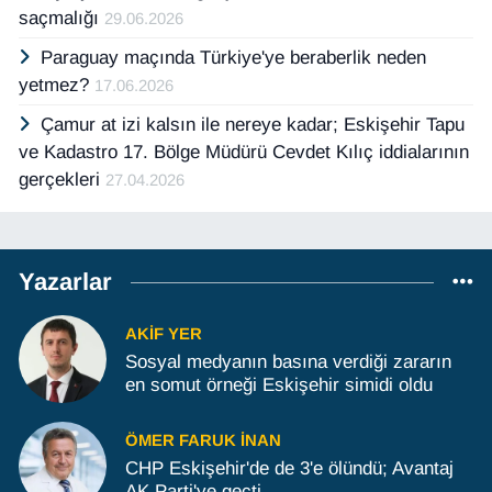
saçmalığı
29.06.2026
Paraguay maçında Türkiye'ye beraberlik neden
yetmez?
17.06.2026
Çamur at izi kalsın ile nereye kadar; Eskişehir Tapu
ve Kadastro 17. Bölge Müdürü Cevdet Kılıç iddialarının
gerçekleri
27.04.2026
Yazarlar
AKIF YER
Sosyal medyanın basına verdiği zararın
en somut örneği Eskişehir simidi oldu
ÖMER FARUK İNAN
CHP Eskişehir'de de 3'e ölündü; Avantaj
AK Parti'ye geçti