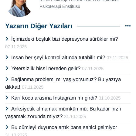
Psikoterapi Enstitüsü
Yazarın Diğer Yazıları
İçimizdeki boşluk bizi depresyona sürükler mi?
07.11.2025
İnsan her şeyi kontrol altında tutabilir mi?
07.11.2025
Yetersizlik hissi nereden gelir?
07.11.2025
Bağlanma problemi mi yaşıyorsunuz? Bu yazıya
dikkat!
07.11.2025
Karı koca arasına Instagram mı girdi?
31.10.2025
Anksiyetik olmamak mümkün mü; Bu kadar hızlı
yaşamak zorunda mıyız?
31.10.2025
Bu cümleyi duyunca artık bana sahici gelmiyor
31.10.2025