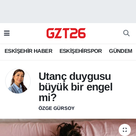
ESKİŞEHİR HABER
Odunpazarı Hava Durumu
ESKİŞEHİRSPOR
Odunpazarı Trafik Yoğunluk Haritası
ESKİŞEHİR HABER
ESKİŞEHİRSPOR
GÜNDEM
GÜNDEM
Süper Lig Puan Durumu ve Fikstür
SPOR
Tüm Manşetler
Utanç duygusu
büyük bir engel
Son Dakika Haberleri
mi?
Haber Arşivi
ÖZGE GÜRSOY