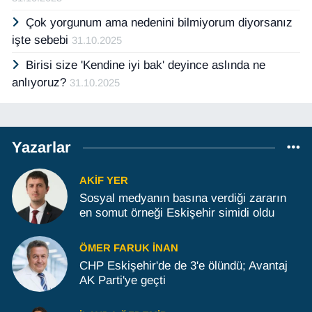
Çok yorgunum ama nedenini bilmiyorum diyorsanız
işte sebebi
31.10.2025
Birisi size 'Kendine iyi bak' deyince aslında ne
anlıyoruz?
31.10.2025
Yazarlar
AKIF YER
Sosyal medyanın basına verdiği zararın
en somut örneği Eskişehir simidi oldu
ÖMER FARUK İNAN
CHP Eskişehir'de de 3'e ölündü; Avantaj
AK Parti'ye geçti