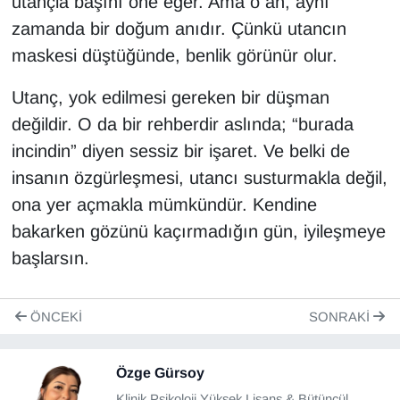
utançla başını öne eğer. Ama o an, aynı
zamanda bir doğum anıdır. Çünkü utancın
maskesi düştüğünde, benlik görünür olur.
Utanç, yok edilmesi gereken bir düşman
değildir. O da bir rehberdir aslında; “burada
incindin” diyen sessiz bir işaret. Ve belki de
insanın özgürleşmesi, utancı susturmakla değil,
ona yer açmakla mümkündür. Kendine
bakarken gözünü kaçırmadığın gün, iyileşmeye
başlarsın.
ÖNCEKI
SONRAKI
Özge Gürsoy
Klinik Psikoloji Yüksek Lisans & Bütüncül