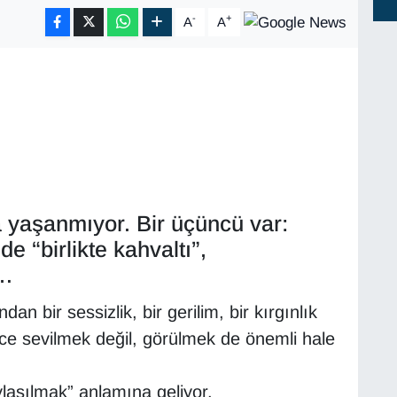
-
+
A
A
nda yaşanmıyor. Bir üçüncü var:
e “birlikte kahvaltı”,
”…
 bir sessizlik, bir gerilim, bir kırgınlık
ece sevilmek değil, görülmek de önemli hale
laşılmak” anlamına geliyor.