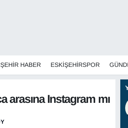
İŞEHİR HABER
ESKİŞEHİRSPOR
GÜND
ca arasına Instagram mı
OY