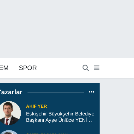
EM
SPOR
Yazarlar
AKIF YER
Eskişehir Büyükşehir Belediye
Başkanı Ayşe Ünlüce YENİ
Parti'ye ne zaman geçecek?