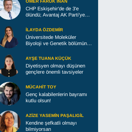
ÖMER FARUK İNAN
CHP Eskişehir'de de 3'e
ölündü; Avantaj AK Parti'ye
geçti
İLAYDA ÖZDEMIR
Üniversitede Moleküler
Biyoloji ve Genetik bölümünü
okumak isteyenlere tavsiyeler
AYŞE TUANA KÜÇÜK
Diyetisyen olmayı düşünen
gençlere önemli tavsiyeler
MÜCAHIT TOY
Genç kalabilenlerin bayramı
kutlu olsun!
AZIZE YASEMIN PAŞALIGIL
Kendine şefkatli olmayı
bilmiyorsan