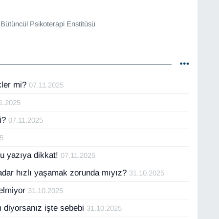
 Bütüncül Psikoterapi Enstitüsü
kler mi?
07.11.2025
1.2025
mi?
07.11.2025
25
u yazıya dikkat!
07.11.2025
dar hızlı yaşamak zorunda mıyız?
31.10.2025
gelmiyor
31.10.2025
 diyorsanız işte sebebi
31.10.2025