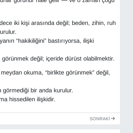
urlar görünür hale gelir — ve o zaman çoğu
dece iki kişi arasında değil; beden, zihin, ruh
urulur.
nın “hakikiliğini” bastırıyorsa, ilişki
görünmek değil; içeride dürüst olabilmektir.
ük meydan okuma, “birlikte görünmek” değil,
görmediği bir anda kurulur.
a hissedilen ilişkidir.
SONRAKI